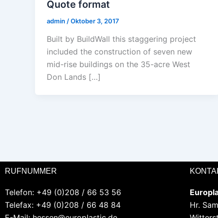
Quote format
admin
/
Oktober 3, 2017
Built by BuildWall this staggering project
included the construction of seven new
mid-rise buildings on the 35-acre West
Don Lands […]
RUFNUMMER
KONTA
Telefon: +49 (0)208 / 66 53 56
Europl
Telefax: +49 (0)208 / 66 48 84
Hr. Sa
E-Mail:
hessen@europlastic.de
Witters