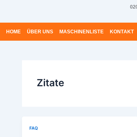
Zum
02
Inhalt
springen
HOME
ÜBER UNS
MASCHINENLISTE
KONTAKT
Zitate
FAQ